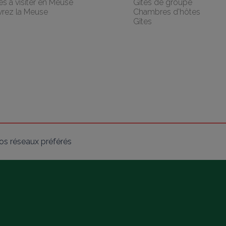
les à visiter en Meuse
Gîtes de groupe
rez la Meuse
Chambres d'hôtes
Gîtes
os réseaux préférés