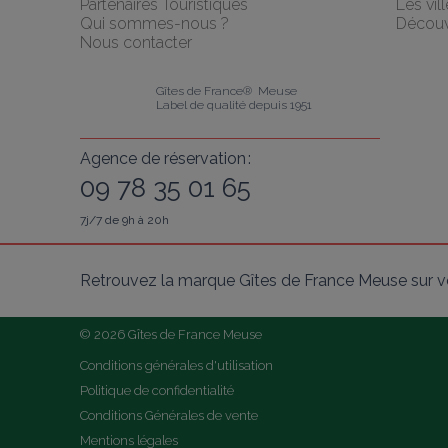
Partenaires Touristiques
Les vil
Qui sommes-nous ?
Découv
Nous contacter
Gîtes de France®  Meuse
Label de qualité depuis 1951
Agence de réservation :
09 78 35 01 65
7j/7 de 9h à 20h
Retrouvez la marque Gîtes de France Meuse sur v
© 2026 Gîtes de France Meuse
Conditions générales d'utilisation
Politique de confidentialité
Conditions Générales de vente
Mentions légales