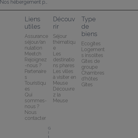
Nos hébergement pour cyclotouristes
Liens 
Découv
Type 
utiles
rir
de 
biens
Assurance 
Séjour 
séjour/an
thématiqu
Ecogîtes
nulation 
e
Logement
Meetch
Les 
s insolites
Rejoignez
destinatio
Gîtes de 
-nous ?
ns phares
groupe
Partenaire
Les villes 
Chambres 
s 
à visiter en 
d'hôtes
Touristiqu
Meuse
Gîtes
es
Découvre
Qui 
z la 
sommes-
Meuse
nous ?
Nous 
contacter
G
î
t