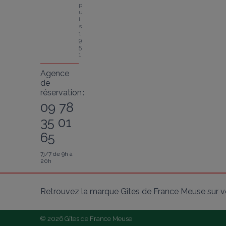
p
u
i
s 
1
9
5
1
Agence
de
réservation :
09 78
35 01
65
7j/7 de 9h à
20h
Retrouvez la marque Gîtes de France Meuse sur v
© 2026 Gîtes de France Meuse