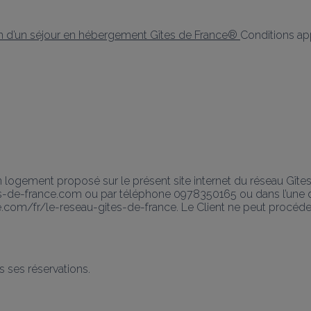
n d’un séjour en hébergement Gîtes de France® 
Conditions app
n logement proposé sur le présent site internet du réseau Gît
es-de-france.com ou par téléphone 0978350165 ou dans l’une 
com/fr/le-reseau-gites-de-france. Le Client ne peut procéder à 
s ses réservations.