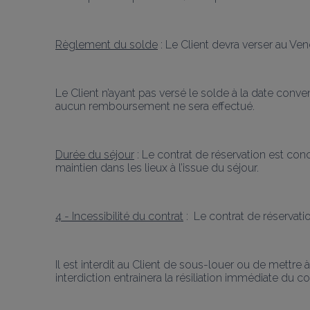
Règlement du solde
 : Le Client devra verser au Ve
Le Client n’ayant pas versé le solde à la date conve
aucun remboursement ne sera effectué.
Durée du séjour
 : Le contrat de réservation est co
maintien dans les lieux à l’issue du séjour.
4 - Incessibilité du contrat
 :  Le contrat de réservat
Il est interdit au Client de sous-louer ou de mettre
interdiction entrainera la résiliation immédiate du co