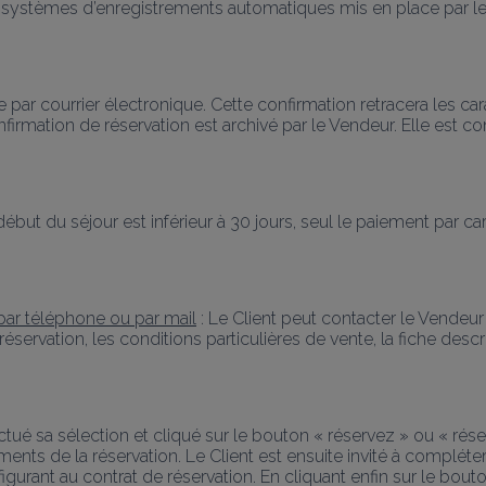
s systèmes d’enregistrements automatiques mis en place par 
r courrier électronique. Cette confirmation retracera les caract
firmation de réservation est archivé par le Vendeur. Elle est 
 début du séjour est inférieur à 30 jours, seul le paiement par car
par téléphone ou par mail
 : Le Client peut contacter le Vendeur so
réservation, les conditions particulières de vente, la fiche des
ctué sa sélection et cliqué sur le bouton « réservez » ou « réser
léments de la réservation. Le Client est ensuite invité à complét
urant au contrat de réservation. En cliquant enfin sur le bouton 