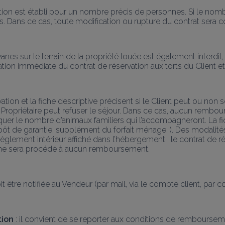
ation est établi pour un nombre précis de personnes. Si le nomb
. Dans ce cas, toute modification ou rupture du contrat sera cons
anes sur le terrain de la propriété louée est également interdit, 
iliation immédiate du contrat de réservation aux torts du Clien
rvation et la fiche descriptive précisent si le Client peut ou 
 Propriétaire peut refuser le séjour. Dans ce cas, aucun rembou
indiquer le nombre d’animaux familiers qui l’accompagneront. La f
pôt de garantie, supplément du forfait ménage…). Des modalités
èglement intérieur affiché dans l’hébergement : le contrat de rés
l ne sera procédé à aucun remboursement.
it être notifiée au Vendeur (par mail, via le compte client, par co
tion
 : il convient de se reporter aux conditions de remboursem