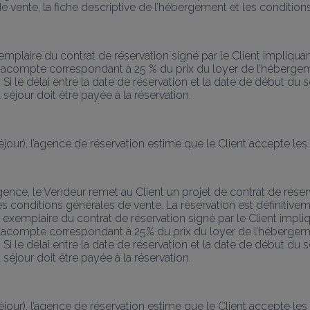
 de vente, la fiche descriptive de l’hébergement et les conditio
exemplaire du contrat de réservation signé par le Client impliqu
compte correspondant à 25 % du prix du loyer de l’hébergement, 
i le délai entre la date de réservation et la date de début du séj
 séjour doit être payée à la réservation.
ur), l’agence de réservation estime que le Client accepte les te
gence, le Vendeur remet au Client un projet de contrat de réserva
es conditions générales de vente. La réservation est définitiv
un exemplaire du contrat de réservation signé par le Client imp
compte correspondant à 25% du prix du loyer de l’hébergement, 
i le délai entre la date de réservation et la date de début du séj
 séjour doit être payée à la réservation.
ur), l’agence de réservation estime que le Client accepte les te