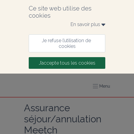
Ce site web utilise des 
cookies
En savoir plus 
Je refuse l’utilisation de 
cookies
J’accepte tous les cookies
Menu
Assurance 
séjour/annulation 
Meetch