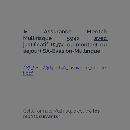
► 
Assurance Meetch 
Multirisque 5942 
avec 
justificatif
 (5,5% du montant du 
séjour) SA-Evasion-Multirique
227_68bf23d4ddf50_insurance_bookle
t.pdf
Cette formule Multirisque couvre 
les 
motifs suivants
 :