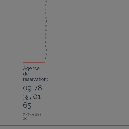
a
l
i
t
é 
d
e
p
u
i
s 
1
9
5
1
Agence
de
réservation :
09 78
35 01
65
7j/7 de 9h à
20h