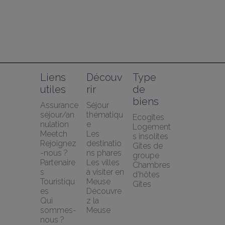
Liens 
Découv
Type 
utiles
rir
de 
biens
Assurance 
Séjour 
séjour/an
thématiqu
Ecogîtes
nulation 
e
Logement
Meetch
Les 
s insolites
Rejoignez
destinatio
Gîtes de 
-nous ?
ns phares
groupe
Partenaire
Les villes 
Chambres 
s 
à visiter en 
d'hôtes
Touristiqu
Meuse
Gîtes
es
Découvre
Qui 
z la 
sommes-
Meuse
nous ?