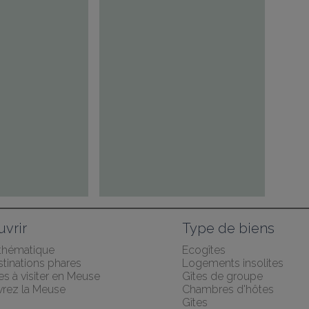
vrir
Type de biens
 thématique
Ecogîtes
tinations phares
Logements insolites
les à visiter en Meuse
Gîtes de groupe
rez la Meuse
Chambres d'hôtes
Gîtes