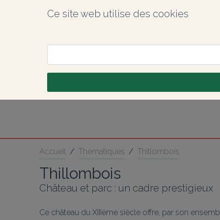
Ce site web utilise des cookies
Accueil
/
Thématiques
/
Thillombois
Thillombois
Château et parc : un cadre prestigieux
Ce château du XIIIème siècle offre, par son ensembl