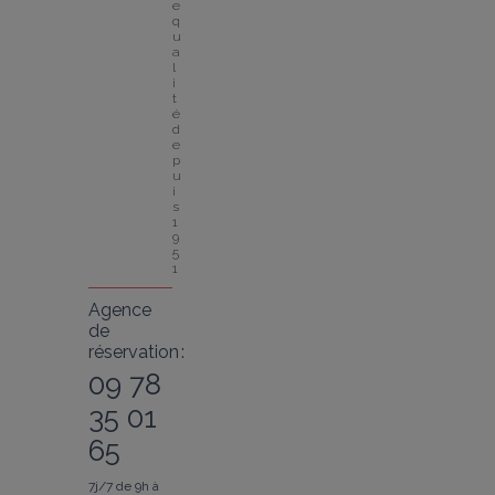
e 
q
u
a
l
i
t
é 
d
e
p
u
i
s 
1
9
5
1
Agence
de
réservation :
09 78
35 01
65
7j/7 de 9h à