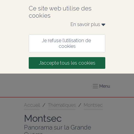
Ce site web utilise des 
cookies
En savoir plus 
Je refuse l’utilisation de 
cookies
J’accepte tous les cookies
Menu
Accueil
/
Thématiques
/
Montsec
Montsec
Panorama sur la Grande 