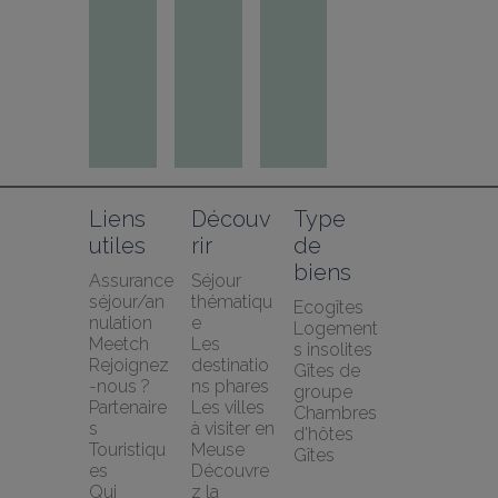
Liens 
Découv
Type 
utiles
rir
de 
biens
Assurance 
Séjour 
séjour/an
thématiqu
Ecogîtes
nulation 
e
Logement
Meetch
Les 
s insolites
Rejoignez
destinatio
Gîtes de 
-nous ?
ns phares
groupe
Partenaire
Les villes 
Chambres 
s 
à visiter en 
d'hôtes
Touristiqu
Meuse
Gîtes
es
Découvre
Qui 
z la 