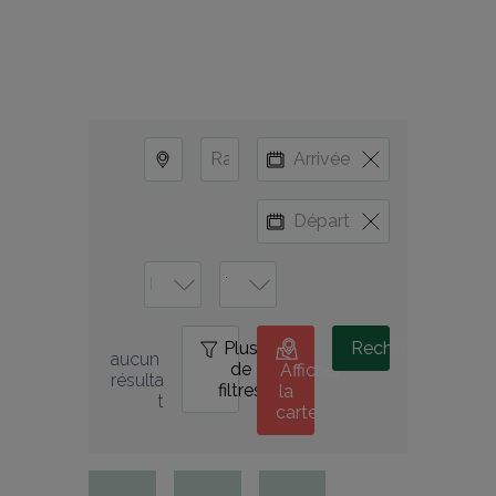
Plus
0
Rechercher
aucun 
de
Afficher
résulta
filtres
la
t
carte