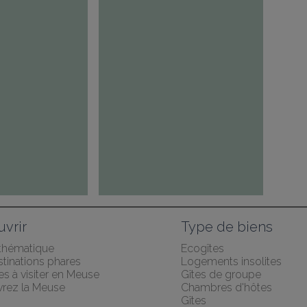
vrir
Type de biens
 thématique
Ecogîtes
tinations phares
Logements insolites
les à visiter en Meuse
Gîtes de groupe
rez la Meuse
Chambres d'hôtes
Gîtes