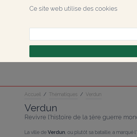
Ce site web utilise des cookies
Accueil
/
Thématiques
/
Verdun
Verdun
Revivre l'histoire de la 1ère guerre mon
La ville de 
Verdun
, ou plutôt sa bataille, a marqué 