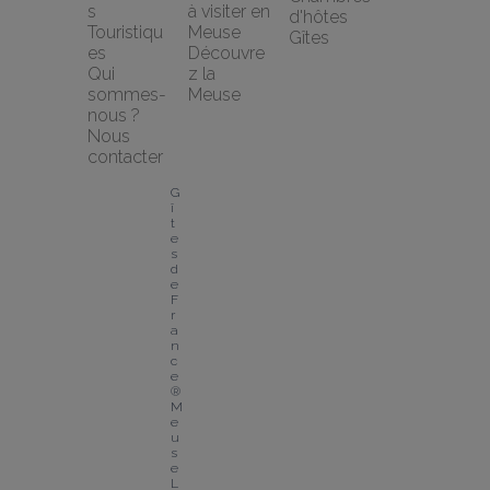
s 
à visiter en 
d'hôtes
Touristiqu
Meuse
Gîtes
es
Découvre
Qui 
z la 
sommes-
Meuse
nous ?
Nous 
contacter
G
î
t
e
s 
d
e 
F
r
a
n
c
e
®  
M
e
u
s
e
L