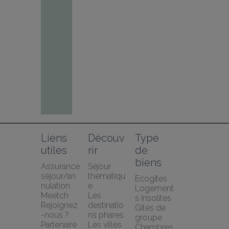
Liens 
Découv
Type 
utiles
rir
de 
biens
Assurance 
Séjour 
séjour/an
thématiqu
Ecogîtes
nulation 
e
Logement
Meetch
Les 
s insolites
Rejoignez
destinatio
Gîtes de 
-nous ?
ns phares
groupe
Partenaire
Les villes 
Chambres 