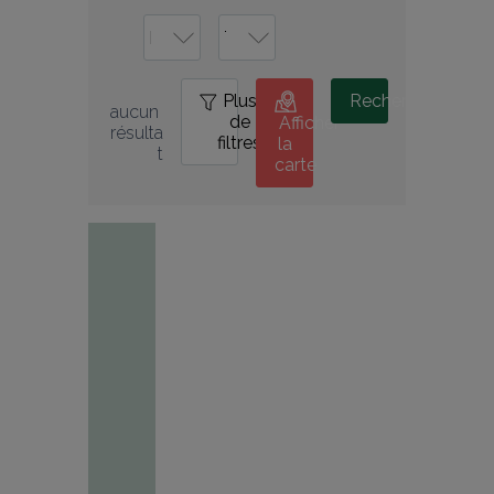
Plus
0
Rechercher
aucun 
de
Afficher
résulta
filtres
la
t
carte