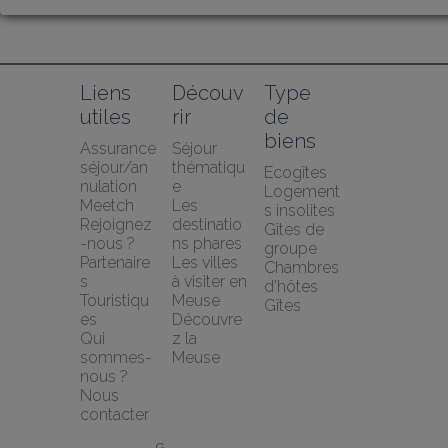
Liens 
Découv
Type 
utiles
rir
de 
biens
Assurance 
Séjour 
séjour/an
thématiqu
Ecogîtes
nulation 
e
Logement
Meetch
Les 
s insolites
Rejoignez
destinatio
Gîtes de 
-nous ?
ns phares
groupe
Partenaire
Les villes 
Chambres 
s 
à visiter en 
d'hôtes
Touristiqu
Meuse
Gîtes
es
Découvre
Qui 
z la 
sommes-
Meuse
nous ?
Nous 
contacter
G