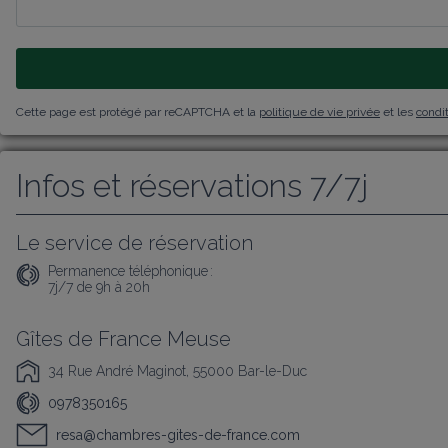
Cette page est protégé par reCAPTCHA et la
politique de vie privée
et les
condit
Infos et réservations 7/7j
Le service de réservation
Permanence téléphonique :
7j/7 de 9h à 20h
Gîtes de France Meuse
34 Rue André Maginot, 55000 Bar-le-Duc
0978350165
resa@chambres-gites-de-france.com