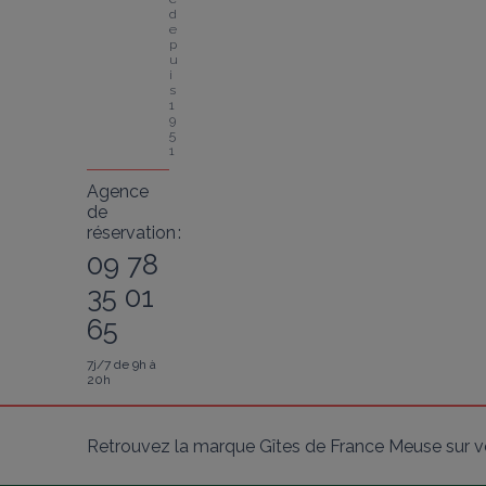
d
e
p
u
i
s 
1
9
5
1
Agence
de
réservation :
09 78
35 01
65
7j/7 de 9h à
20h
Retrouvez la marque Gîtes de France Meuse sur v