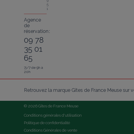
9
5
1
Agence
de
réservation :
09 78
35 01
65
7j/7 de 9h à
20h
Retrouvez la marque Gîtes de France Meuse sur v
© 2026 Gîtes de France Meuse
Conditions générales d'utilisation
Politique de confidentialité
Conditions Générales de vente