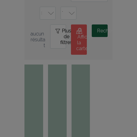
Plus
0
Rechercher
aucun 
de
Afficher
résulta
filtres
la
t
carte