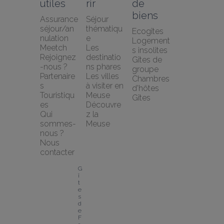
utiles
rir
de 
biens
Assurance 
Séjour 
séjour/an
thématiqu
Ecogîtes
nulation 
e
Logement
Meetch
Les 
s insolites
Rejoignez
destinatio
Gîtes de 
-nous ?
ns phares
groupe
Partenaire
Les villes 
Chambres 
s 
à visiter en 
d'hôtes
Touristiqu
Meuse
Gîtes
es
Découvre
Qui 
z la 
sommes-
Meuse
nous ?
Nous 
contacter
G
î
t
e
s 
d
e 
F