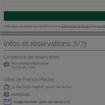
Cette page est protégé par reCAPTCHA et la
politique de vie privée
et les
condit
Infos et réservations 7/7j
Le service de réservation
Permanence téléphonique :
7j/7 de 9h à 20h
Gîtes de France Meuse
34 Rue André Maginot, 55000 Bar-le-Duc
0978350165
resa@chambres-gites-de-france.com