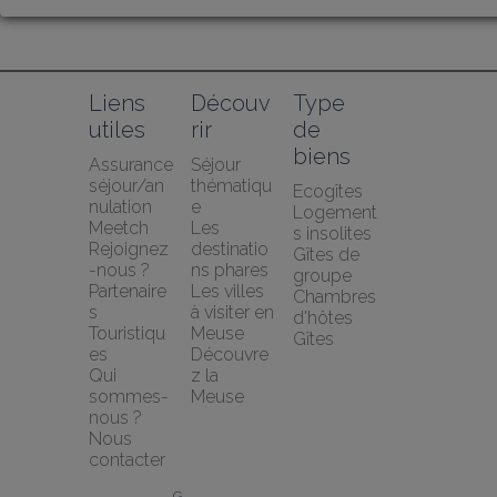
Liens 
Découv
Type 
utiles
rir
de 
biens
Assurance 
Séjour 
séjour/an
thématiqu
Ecogîtes
nulation 
e
Logement
Meetch
Les 
s insolites
Rejoignez
destinatio
Gîtes de 
-nous ?
ns phares
groupe
Partenaire
Les villes 
Chambres 
s 
à visiter en 
d'hôtes
Touristiqu
Meuse
Gîtes
es
Découvre
Qui 
z la 
sommes-
Meuse
nous ?
Nous 
contacter
G