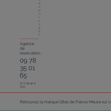
d
e
p
u
i
s 
1
9
5
1
Agence
de
réservation :
09 78
35 01
65
7j/7 de 9h à
20h
Retrouvez la marque Gîtes de France Meuse sur v