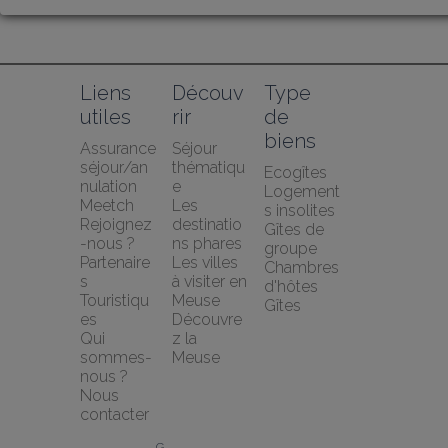
Liens 
Découv
Type 
utiles
rir
de 
biens
Assurance 
Séjour 
séjour/an
thématiqu
Ecogîtes
nulation 
e
Logement
Meetch
Les 
s insolites
Rejoignez
destinatio
Gîtes de 
-nous ?
ns phares
groupe
Partenaire
Les villes 
Chambres 
s 
à visiter en 
d'hôtes
Touristiqu
Meuse
Gîtes
es
Découvre
Qui 
z la 
sommes-
Meuse
nous ?
Nous 
contacter
G