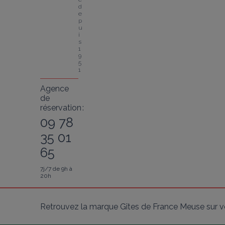
d
e
p
u
i
s 
1
9
5
1
Agence
de
réservation :
09 78
35 01
65
7j/7 de 9h à
20h
Retrouvez la marque Gîtes de France Meuse sur v