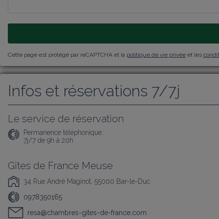
Cette page est protégé par reCAPTCHA et la
politique de vie privée
et les
condit
Infos et réservations 7/7j
Le service de réservation
Permanence téléphonique :
7j/7 de 9h à 20h
Gîtes de France Meuse
34 Rue André Maginot, 55000 Bar-le-Duc
0978350165
resa@chambres-gites-de-france.com