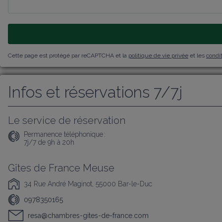
Cette page est protégé par reCAPTCHA et la
politique de vie privée
et les
condit
Infos et réservations 7/7j
Le service de réservation
Permanence téléphonique :
7j/7 de 9h à 20h
Gîtes de France Meuse
34 Rue André Maginot, 55000 Bar-le-Duc
0978350165
resa@chambres-gites-de-france.com