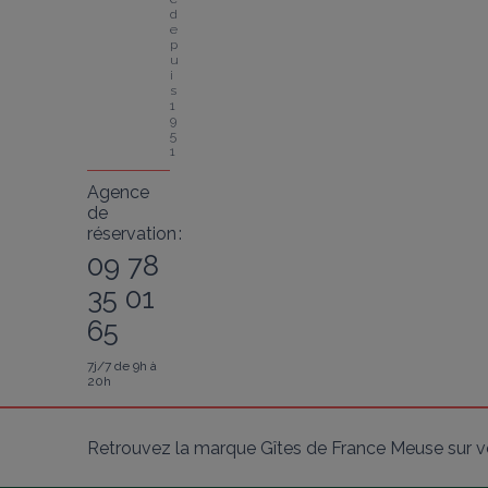
d
e
p
u
i
s 
1
9
5
1
Agence
de
réservation :
09 78
35 01
65
7j/7 de 9h à
20h
Retrouvez la marque Gîtes de France Meuse sur v