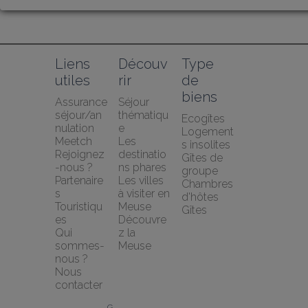
Liens 
Découv
Type 
utiles
rir
de 
biens
Assurance 
Séjour 
séjour/an
thématiqu
Ecogîtes
nulation 
e
Logement
Meetch
Les 
s insolites
Rejoignez
destinatio
Gîtes de 
-nous ?
ns phares
groupe
Partenaire
Les villes 
Chambres 
s 
à visiter en 
d'hôtes
Touristiqu
Meuse
Gîtes
es
Découvre
Qui 
z la 
sommes-
Meuse
nous ?
Nous 
contacter
G